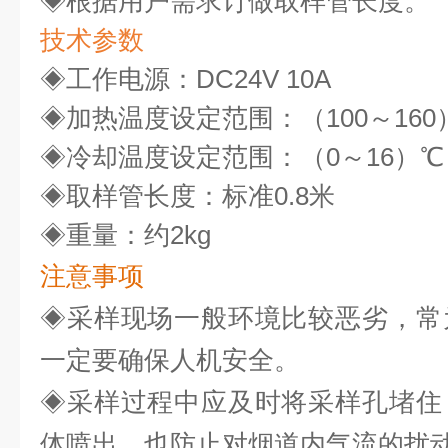
◈
根据用户需求订做取样管长度。
技术参数
◈
工作电源：DC24V 10A
◈
加热温度设定范围：（1
00
～160
◈
冷却温度设定范围：（0～16）℃
◈
取样管长度：标准0.
8米
◈
重量：约2kg
注意事项
◈
采样现场一般环境比较恶劣，常
一定要确保人机安全。
◈
采样过程中应及时将采样孔堵住
体喷出，也防止对烟道内气流的扰