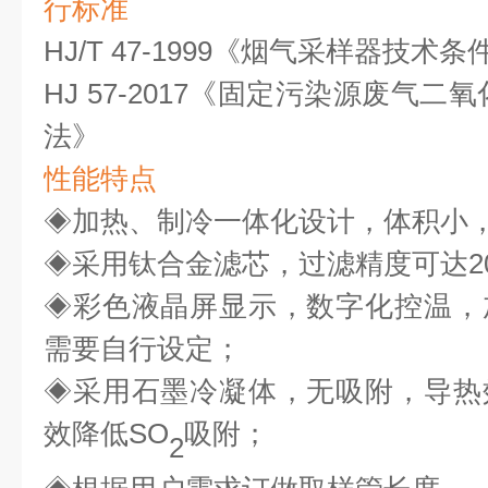
行标准
HJ/T 47-1999《烟气采样器技术条
HJ 57-2017《固定污染源废气
法》
性能特点
◈
加热、制冷一体化设计，体积小
◈
采用钛合金滤芯，过滤精度可达2
◈
彩色液晶屏显示，数字化控温，
需要自行设定；
◈
采用石墨冷凝体，无吸附，导热
效降低SO
吸附；
2