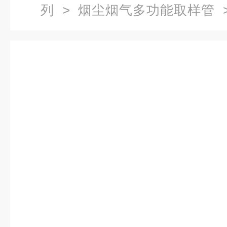
列
>
烟尘烟气多功能取样管
>
取样器（烟气预处理器）加热/