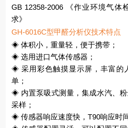
GB 12358-2006
《作业环境气体
求》
GH-6016
C
型甲醛
分析仪
技术特点
◈
体积小，重量轻，便于携带；
◈
选用进口气体传感器；
◈
采用彩色触摸显示屏，丰富的
单；
◈
内置泵吸式测量，集成水汽、粉
采样；
◈
传感器响应速度快，
T90
响应时