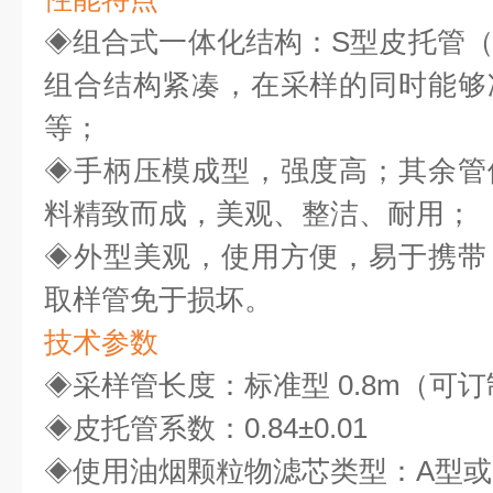
◈
组合式一体化结构：
S型皮托管
组合结构紧凑，在采样的同时能够
等；
◈
手柄压模成型，强度高；其余管
料精致而成，美观、整洁、耐用；
◈
外型美观，使用方便，易于携带
取样管免于损坏。
技术参数
◈
采样管长度：标准型
0.8m（可
◈
皮托管系数：
0.84±0.01
◈
使用油烟颗粒物滤芯
类型：
A型